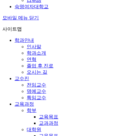
日本語
숙명여자대학교
모바일 메뉴 닫기
사이트맵
학과안내
인사말
학과소개
연혁
졸업 후 진로
오시는 길
교수진
전임교수
명예교수
특임교수
교육과정
학부
교육목표
교과과정
대학원
교육목표