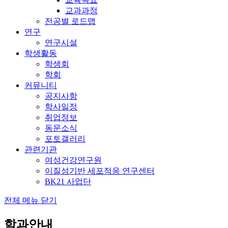
교과과정
전공별 로드맵
연구
연구시설
학생활동
학생회
학회
커뮤니티
공지사항
학사일정
취업정보
동문소식
포토갤러리
관련기관
여성건강연구원
이질성기반 세포적응 연구센터
BK21 사업단
전체 메뉴 닫기
학과안내