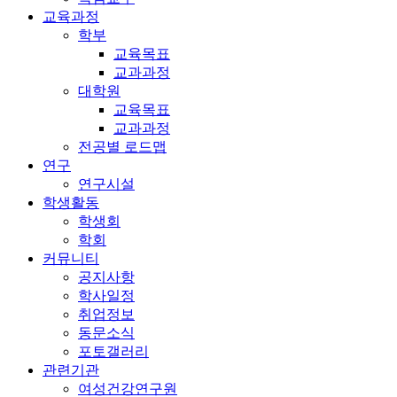
교육과정
학부
교육목표
교과과정
대학원
교육목표
교과과정
전공별 로드맵
연구
연구시설
학생활동
학생회
학회
커뮤니티
공지사항
학사일정
취업정보
동문소식
포토갤러리
관련기관
여성건강연구원