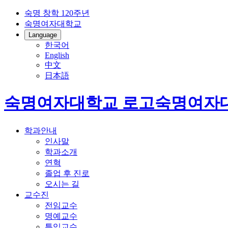
숙명 창학 120주년
숙명여자대학교
Language
한국어
English
中文
日本語
숙명여자대학교 로고
숙명여자
학과안내
인사말
학과소개
연혁
졸업 후 진로
오시는 길
교수진
전임교수
명예교수
특임교수