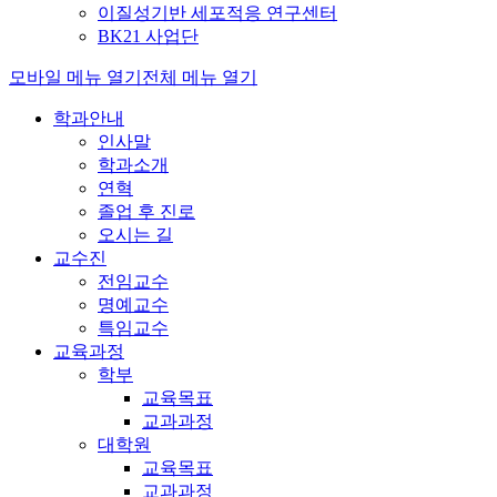
이질성기반 세포적응 연구센터
BK21 사업단
모바일 메뉴 열기
전체 메뉴 열기
학과안내
인사말
학과소개
연혁
졸업 후 진로
오시는 길
교수진
전임교수
명예교수
특임교수
교육과정
학부
교육목표
교과과정
대학원
교육목표
교과과정