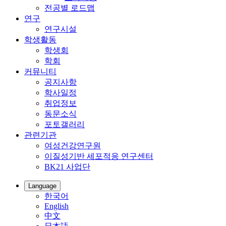
전공별 로드맵
연구
연구시설
학생활동
학생회
학회
커뮤니티
공지사항
학사일정
취업정보
동문소식
포토갤러리
관련기관
여성건강연구원
이질성기반 세포적응 연구센터
BK21 사업단
Language
한국어
English
中文