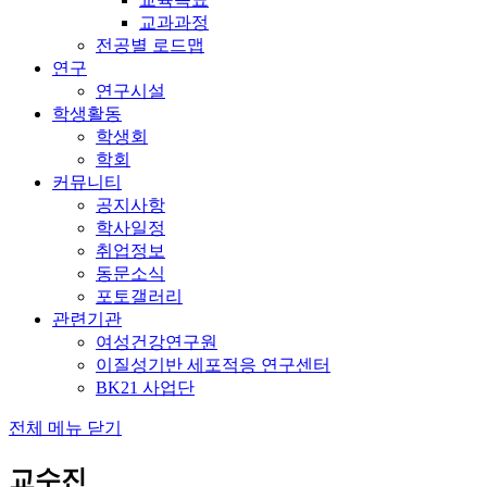
교과과정
전공별 로드맵
연구
연구시설
학생활동
학생회
학회
커뮤니티
공지사항
학사일정
취업정보
동문소식
포토갤러리
관련기관
여성건강연구원
이질성기반 세포적응 연구센터
BK21 사업단
전체 메뉴 닫기
교수진