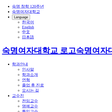
숙명 창학 120주년
숙명여자대학교
Language
한국어
English
中文
日本語
숙명여자대학교 로고
숙명여자
학과안내
인사말
학과소개
연혁
졸업 후 진로
오시는 길
교수진
전임교수
명예교수
특임교수