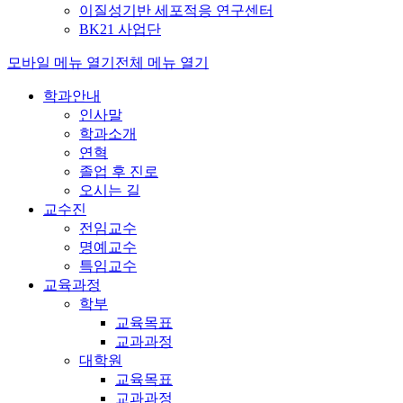
이질성기반 세포적응 연구센터
BK21 사업단
모바일 메뉴 열기
전체 메뉴 열기
학과안내
인사말
학과소개
연혁
졸업 후 진로
오시는 길
교수진
전임교수
명예교수
특임교수
교육과정
학부
교육목표
교과과정
대학원
교육목표
교과과정