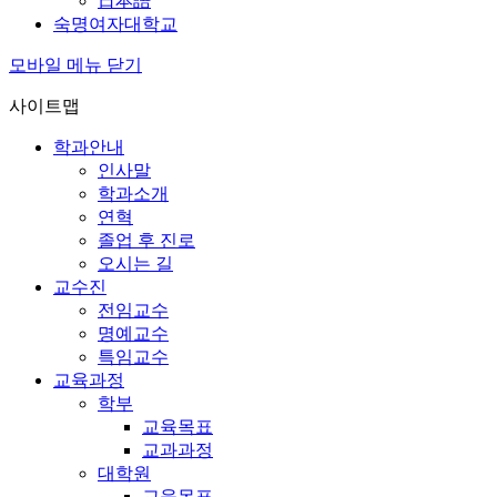
日本語
숙명여자대학교
모바일 메뉴 닫기
사이트맵
학과안내
인사말
학과소개
연혁
졸업 후 진로
오시는 길
교수진
전임교수
명예교수
특임교수
교육과정
학부
교육목표
교과과정
대학원
교육목표