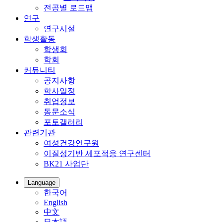
전공별 로드맵
연구
연구시설
학생활동
학생회
학회
커뮤니티
공지사항
학사일정
취업정보
동문소식
포토갤러리
관련기관
여성건강연구원
이질성기반 세포적응 연구센터
BK21 사업단
Language
한국어
English
中文