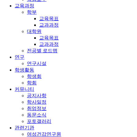
교육과정
학부
교육목표
교과과정
대학원
교육목표
교과과정
전공별 로드맵
연구
연구시설
학생활동
학생회
학회
커뮤니티
공지사항
학사일정
취업정보
동문소식
포토갤러리
관련기관
여성건강연구원