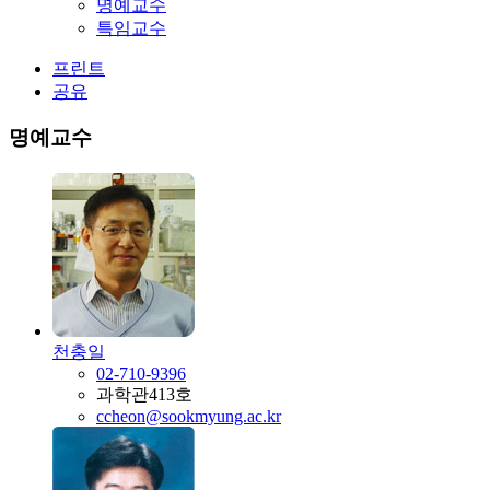
명예교수
특임교수
프린트
공유
명예교수
천충일
02-710-9396
과학관413호
ccheon@sookmyung.ac.kr