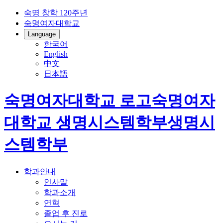
숙명 창학 120주년
숙명여자대학교
Language
한국어
English
中文
日本語
숙명여자대학교 로고
숙명여자
대학교
생명시스템학부
생명시
스템학부
학과안내
인사말
학과소개
연혁
졸업 후 진로