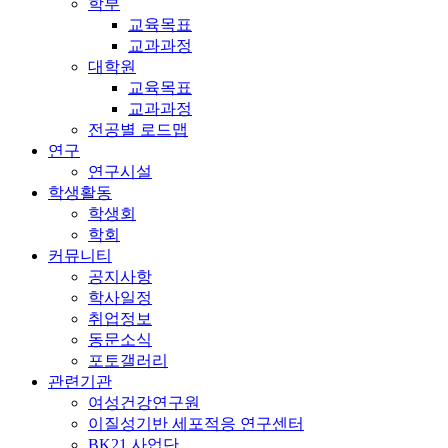
학부
교육목표
교과과정
대학원
교육목표
교과과정
전공별 로드맵
연구
연구시설
학생활동
학생회
학회
커뮤니티
공지사항
학사일정
취업정보
동문소식
포토갤러리
관련기관
여성건강연구원
이질성기반 세포적응 연구센터
BK21 사업단