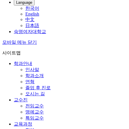
Language
한국어
English
中文
日本語
숙명여자대학교
모바일 메뉴 닫기
사이트맵
학과안내
인사말
학과소개
연혁
졸업 후 진로
오시는 길
교수진
전임교수
명예교수
특임교수
교육과정