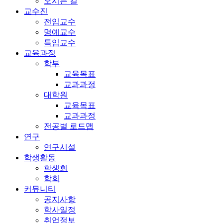
오시는 길
교수진
전임교수
명예교수
특임교수
교육과정
학부
교육목표
교과과정
대학원
교육목표
교과과정
전공별 로드맵
연구
연구시설
학생활동
학생회
학회
커뮤니티
공지사항
학사일정
취업정보