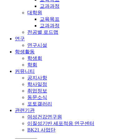
교과과정
대학원
교육목표
교과과정
전공별 로드맵
연구
연구시설
학생활동
학생회
학회
커뮤니티
공지사항
학사일정
취업정보
동문소식
포토갤러리
관련기관
여성건강연구원
이질성기반 세포적응 연구센터
BK21 사업단