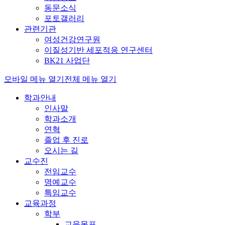
동문소식
포토갤러리
관련기관
여성건강연구원
이질성기반 세포적응 연구센터
BK21 사업단
모바일 메뉴 열기
전체 메뉴 열기
학과안내
인사말
학과소개
연혁
졸업 후 진로
오시는 길
교수진
전임교수
명예교수
특임교수
교육과정
학부
교육목표