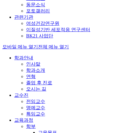
동문소식
포토갤러리
관련기관
여성건강연구원
이질성기반 세포적응 연구센터
BK21 사업단
모바일 메뉴 열기
전체 메뉴 열기
학과안내
인사말
학과소개
연혁
졸업 후 진로
오시는 길
교수진
전임교수
명예교수
특임교수
교육과정
학부
교육목표