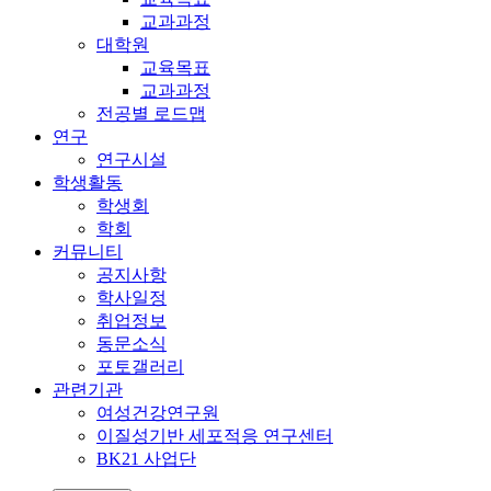
교과과정
대학원
교육목표
교과과정
전공별 로드맵
연구
연구시설
학생활동
학생회
학회
커뮤니티
공지사항
학사일정
취업정보
동문소식
포토갤러리
관련기관
여성건강연구원
이질성기반 세포적응 연구센터
BK21 사업단