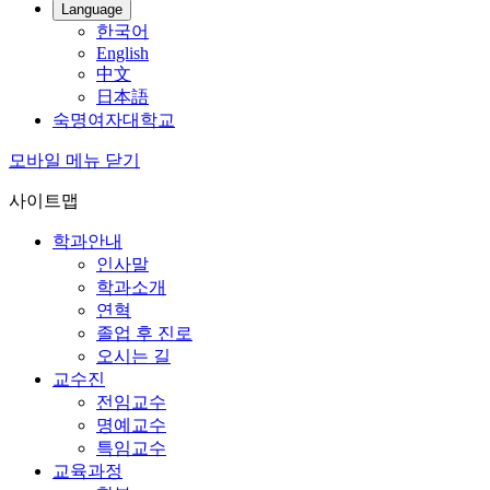
Language
한국어
English
中文
日本語
숙명여자대학교
모바일 메뉴 닫기
사이트맵
학과안내
인사말
학과소개
연혁
졸업 후 진로
오시는 길
교수진
전임교수
명예교수
특임교수
교육과정