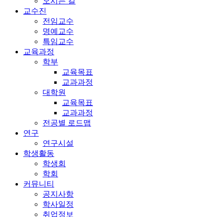
오시는 길
교수진
전임교수
명예교수
특임교수
교육과정
학부
교육목표
교과과정
대학원
교육목표
교과과정
전공별 로드맵
연구
연구시설
학생활동
학생회
학회
커뮤니티
공지사항
학사일정
취업정보