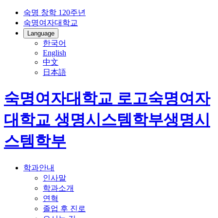
숙명 창학 120주년
숙명여자대학교
Language
한국어
English
中文
日本語
숙명여자대학교 로고
숙명여자
대학교
생명시스템학부
생명시
스템학부
학과안내
인사말
학과소개
연혁
졸업 후 진로