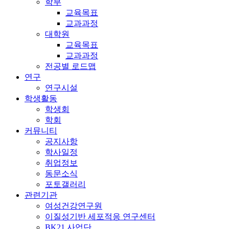
학부
교육목표
교과과정
대학원
교육목표
교과과정
전공별 로드맵
연구
연구시설
학생활동
학생회
학회
커뮤니티
공지사항
학사일정
취업정보
동문소식
포토갤러리
관련기관
여성건강연구원
이질성기반 세포적응 연구센터
BK21 사업단