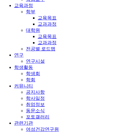
교육과정
학부
교육목표
교과과정
대학원
교육목표
교과과정
전공별 로드맵
연구
연구시설
학생활동
학생회
학회
커뮤니티
공지사항
학사일정
취업정보
동문소식
포토갤러리
관련기관
여성건강연구원