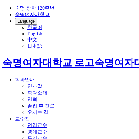
숙명 창학 120주년
숙명여자대학교
Language
한국어
English
中文
日本語
숙명여자대학교 로고
숙명여자
학과안내
인사말
학과소개
연혁
졸업 후 진로
오시는 길
교수진
전임교수
명예교수
특임교수