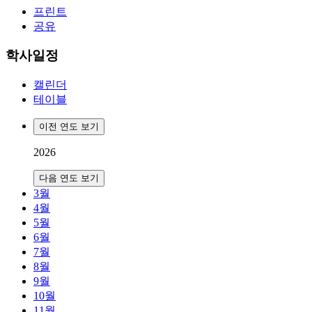
프린트
공유
학사일정
캘린더
테이블
이전 연도 보기
2026
다음 연도 보기
3월
4월
5월
6월
7월
8월
9월
10월
11월