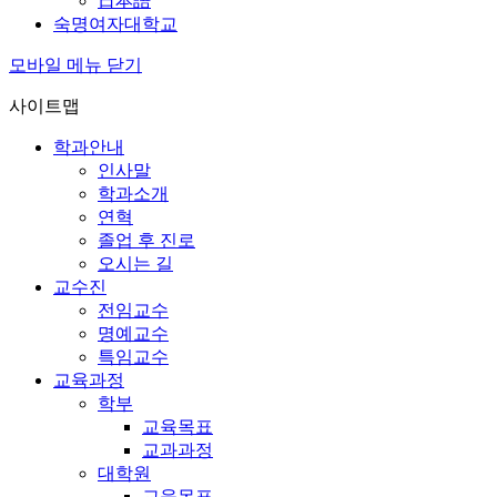
日本語
숙명여자대학교
모바일 메뉴 닫기
사이트맵
학과안내
인사말
학과소개
연혁
졸업 후 진로
오시는 길
교수진
전임교수
명예교수
특임교수
교육과정
학부
교육목표
교과과정
대학원
교육목표