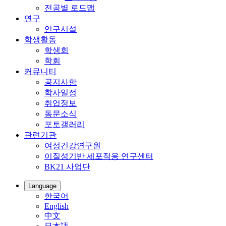
전공별 로드맵
연구
연구시설
학생활동
학생회
학회
커뮤니티
공지사항
학사일정
취업정보
동문소식
포토갤러리
관련기관
여성건강연구원
이질성기반 세포적응 연구센터
BK21 사업단
Language
한국어
English
中文