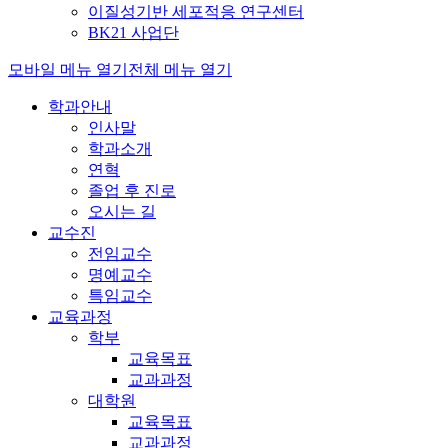
이질성기반 세포적응 연구센터
BK21 사업단
모바일 메뉴 열기
전체 메뉴 열기
학과안내
인사말
학과소개
연혁
졸업 후 진로
오시는 길
교수진
전임교수
명예교수
특임교수
교육과정
학부
교육목표
교과과정
대학원
교육목표
교과과정