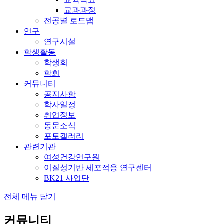
교과과정
전공별 로드맵
연구
연구시설
학생활동
학생회
학회
커뮤니티
공지사항
학사일정
취업정보
동문소식
포토갤러리
관련기관
여성건강연구원
이질성기반 세포적응 연구센터
BK21 사업단
전체 메뉴 닫기
커뮤니티