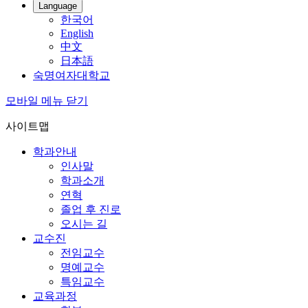
Language
한국어
English
中文
日本語
숙명여자대학교
모바일 메뉴 닫기
사이트맵
학과안내
인사말
학과소개
연혁
졸업 후 진로
오시는 길
교수진
전임교수
명예교수
특임교수
교육과정