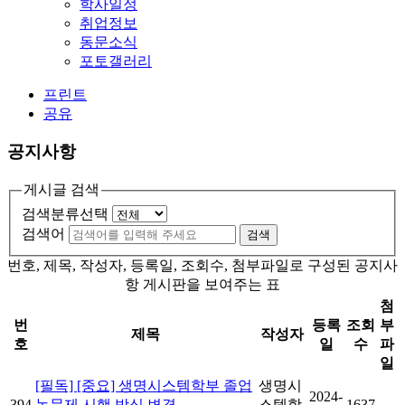
학사일정
취업정보
동문소식
포토갤러리
프린트
공유
공지사항
게시글 검색
검색분류선택
검색어
검색
번호, 제목, 작성자, 등록일, 조회수, 첨부파일로 구성된 공지사
항 게시판을 보여주는 표
첨
번
등록
조회
부
제목
작성자
호
일
수
파
일
[필독] [중요] 생명시스템학부 졸업
생명시
2024-
394
논문제 시행 방식 변경
스템학
1637