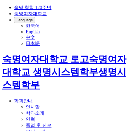
숙명 창학 120주년
숙명여자대학교
Language
한국어
English
中文
日本語
숙명여자대학교 로고
숙명여자
대학교
생명시스템학부
생명시
스템학부
학과안내
인사말
학과소개
연혁
졸업 후 진로