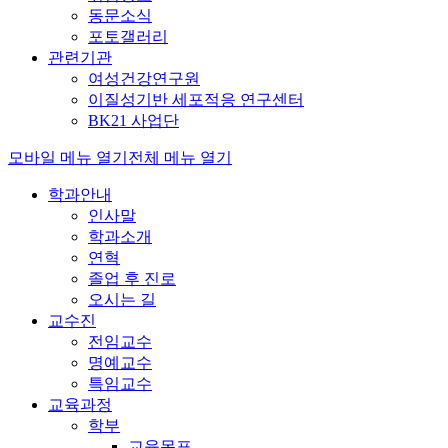
동문소식
포토갤러리
관련기관
여성건강연구원
이질성기반 세포적응 연구센터
BK21 사업단
모바일 메뉴 열기
전체 메뉴 열기
학과안내
인사말
학과소개
연혁
졸업 후 진로
오시는 길
교수진
전임교수
명예교수
특임교수
교육과정
학부
교육목표