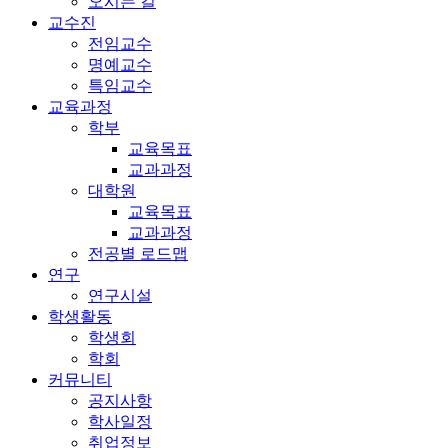
오시는 길
교수진
전임교수
명예교수
특임교수
교육과정
학부
교육목표
교과과정
대학원
교육목표
교과과정
전공별 로드맵
연구
연구시설
학생활동
학생회
학회
커뮤니티
공지사항
학사일정
취업정보