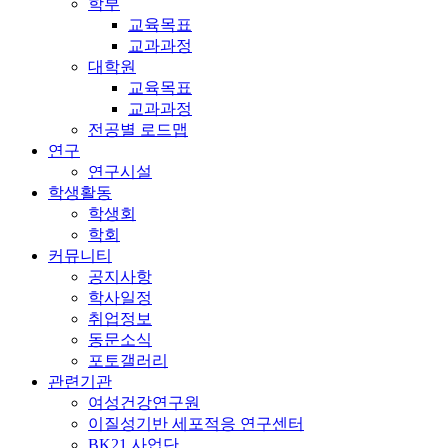
학부
교육목표
교과과정
대학원
교육목표
교과과정
전공별 로드맵
연구
연구시설
학생활동
학생회
학회
커뮤니티
공지사항
학사일정
취업정보
동문소식
포토갤러리
관련기관
여성건강연구원
이질성기반 세포적응 연구센터
BK21 사업단