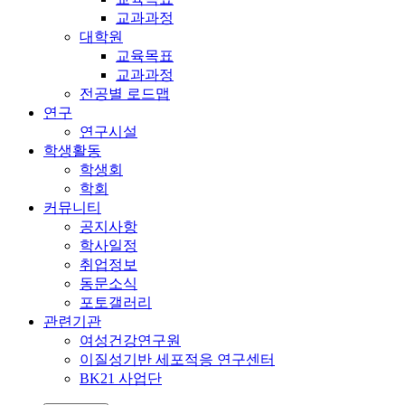
교과과정
대학원
교육목표
교과과정
전공별 로드맵
연구
연구시설
학생활동
학생회
학회
커뮤니티
공지사항
학사일정
취업정보
동문소식
포토갤러리
관련기관
여성건강연구원
이질성기반 세포적응 연구센터
BK21 사업단